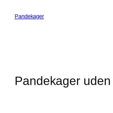
Skip
to
Pandekager
content
Pandekager uden