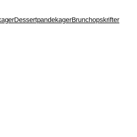
ager
Dessertpandekager
Brunchopskrifter