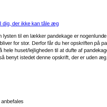
 dig, der ikke kan tåle æg
en lysten til en lækker pandekage er nogenlunde
liver for stor. Derfor får du her opskriften på p
å hele huset/lejligheden til at dufte af pandek
så benyt istedet denne opskrift, der er uden æg
t anbefales