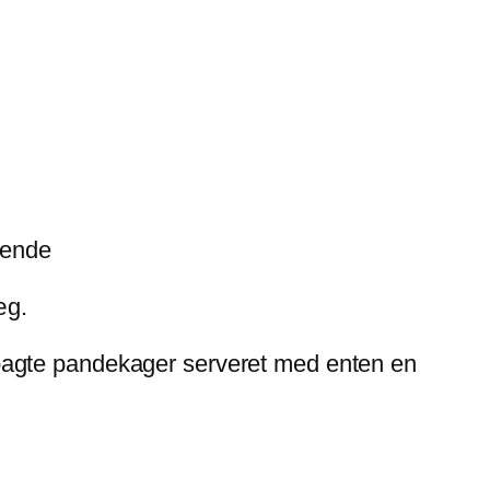
vende
æg.
bagte pandekager serveret med enten en