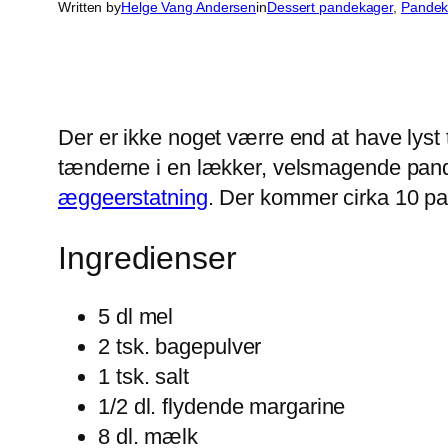
Written by
Helge Vang Andersen
in
Dessert pandekager
, 
Pandeka
Der er ikke noget værre end at have lys
tænderne i en lækker, velsmagende pand
æggeerstatning
. Der kommer cirka 10 pa
Ingredienser
5 dl mel
2 tsk. bagepulver
1 tsk. salt
1/2 dl. flydende margarine
8 dl. mælk