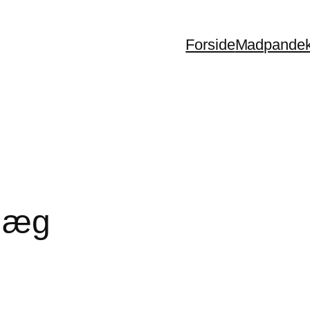
Forside
Madpandek
 æg