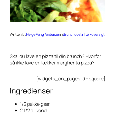
Written by
Helge Vang Andersen
in
Brunchopskrifter-oversigt
Skal du lave en pizza til din brunch? Hvorfor
så ikke lave en lækker margherita pizza?
[widgets_on_pages id=square]
Ingredienser
1/2 pakke gær
2 1/2 dl. vand