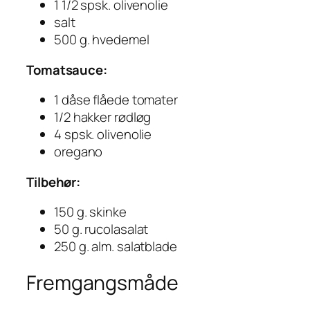
1 1/2 spsk. olivenolie
salt
500 g. hvedemel
Tomatsauce:
1 dåse flåede tomater
1/2 hakker rødløg
4 spsk. olivenolie
oregano
Tilbehør:
150 g. skinke
50 g. rucolasalat
250 g. alm. salatblade
Fremgangsmåde